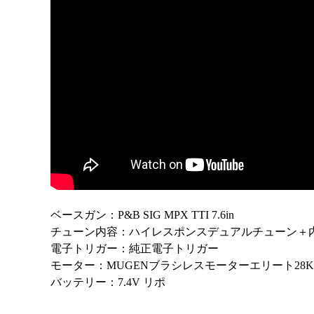
ベースガン：P&B SIG MPX TTI 7.6in
チューン内容：ハイレスポンスデュアルチューン＋
電子トリガー：純正電子トリガー
モーター：MUGENブラシレスモーターエリート28K
バッテリー：7.4V リポ